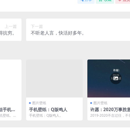
上一篇
下一篇
得抗穷。
不听老人言，快活好多年。
图片壁纸
图片壁纸
姐姐手机壁
手机壁纸：Q版鸣人
许愿：2020万事胜
手机壁纸。我
手机壁纸：Q版鸣人。
2019-2020不念过往，
过的泪，都
来。 还没来得及做的是
..
做吧，2019也...