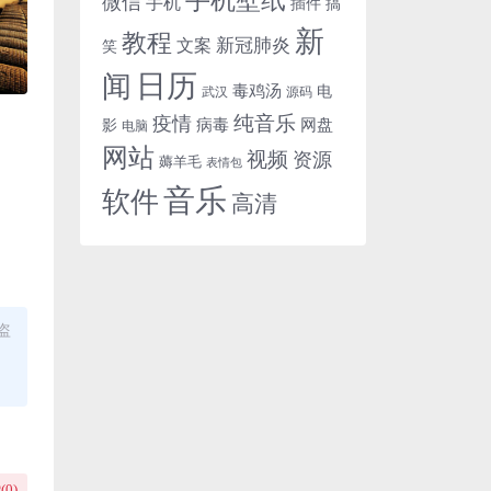
微信
手机
插件
搞
新
教程
新冠肺炎
文案
笑
日历
闻
毒鸡汤
电
武汉
源码
纯音乐
疫情
病毒
网盘
影
电脑
网站
视频
资源
薅羊毛
表情包
音乐
软件
高清
盗
(
0
)