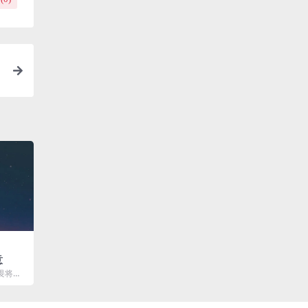
意
不畏将
快放手去