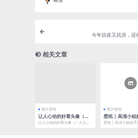
略懂
今年抗疫又抗洪，还
相关文章
图片壁纸
图片壁纸
让人心动的好看头像（一
壁纸 | 高清小
人之下：王也）
纸
让人心动的好看头像（一人之
壁纸 | 高清小姐姐
下：王也）。
这一生饮过的酒，流
不及你一回头的苦涩，.