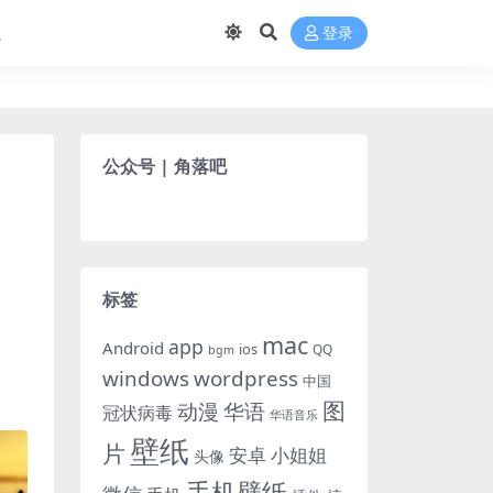
航
登录
公众号 | 角落吧
标签
mac
app
Android
ios
QQ
bgm
windows
wordpress
中国
图
动漫
华语
冠状病毒
华语音乐
壁纸
片
小姐姐
安卓
头像
手机壁纸