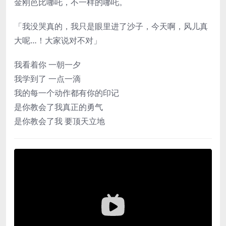
金刚芭比哪吒，不一样的哪吒。
我也知道
你烦恼过 怀疑过 和妈妈吵过
但你从来没有放弃过
「我没哭真的，我只是眼里进了沙子，今天啊，风儿真
你说算了算了就当生了个强壮点的女儿
但我是男子汉
大呢…！大家说对不对」
我能敢作敢当 把责任扛在肩上
我看着你 一朝一夕
我学到了 一点一滴
我看着你 一朝一夕
我的每一个动作都有你的印记
是你教会了我真正的勇气
我学到了 一点一滴
是你教会了我 要顶天立地
我的每一个动作都有你的印记
是你教会了我真正的勇气
是你教会了我 要顶天立地