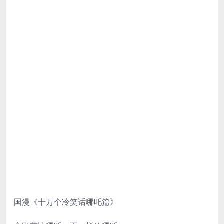
让我把责任扛在肩上
别人家的孩子都是好好学习天天向上
他们听话 他们是天下小孩的榜样
我和他们不一样
我是哪吒
生下来就是九尺大个儿的芭比金刚
我也知道
你烦恼过 怀疑过 和妈妈吵过
但你从来没有放弃过
你说算了算了就当生了个强壮点的女儿
但我是男子汉
我能敢作敢当 把责任扛在肩上
我看着你 一朝一夕
我学到了 一点一滴
我的每一个动作都有你的印记
是你教会了我真正的勇气
是你教会了我 要顶天立地
我总是在闯祸
但你从来没有阻止过我
因为你不想阻止成长的快乐
儿子长大了
让我像个男子汉一样敢作敢当
让我把责任扛在肩上
别人家的孩子都是好好学习天天向上
他们听话 他们是天下小孩的榜样
国漫《十万个冷笑话哪吒篇》
我和他们不一样
我是哪吒
生下来就是九尺大个儿的芭比金刚