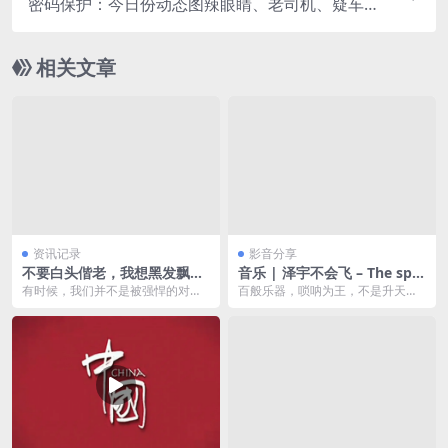
密码保护：今日份动态图辣眼睛、老司机、疑车无
据
相关文章
资讯记录
影音分享
不要白头偕老，我想黑发飘
音乐 | 泽宇不会飞 – The spe
飘。
ctre唢呐版（翻自 Alan Walk
有时候，我们并不是被强悍的对手
百般乐器，唢呐为王，不是升天，
er）
打败，而是被自己的轻易放弃打
就是拜堂，曲终人散，人走茶凉。
败。成功从来不是一蹴而...
唢呐一响，万人敬仰...