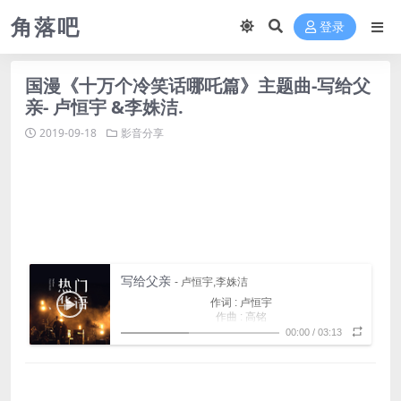
角落吧
登录
国漫《十万个冷笑话哪吒篇》主题曲-写给父
亲- 卢恒宇 &李姝洁.
2019-09-18
影音分享
写给父亲
- 卢恒宇,李姝洁
作词 : 卢恒宇
作曲 : 高铭
我总是在闯祸
00:00
/
03:13
但你从来没有阻止过我
因为你不想阻止成长的快乐
儿子长大了
让我像个男子汉一样敢作敢当