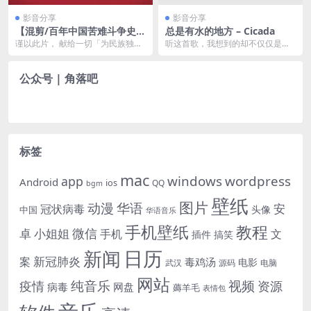
影音分享
影音分享
【混剪/百年中国苦难斗争史】
总是有水的地方 – Cicada
一寸山河，一寸血！（谨以此
谨以此片， 献给一切「为民族独立
听这首歌，我想到的却不仅仅是
片献给先烈）
斗争而牺牲」的先辈英烈， 人民英
海，很奇异的，我想到帕乌斯托夫
雄永垂不朽！！
斯基，他说他住在里加海...
公众号 | 角落吧
标签
mac
windows
wordpress
app
Android
ios
QQ
bgm
壁纸
图片
动漫
华语
安
冠状病毒
头像
中国
华语音乐
手机壁纸
教程
微信
小姐姐
卓
手机
文
插件
搞笑
日历
新闻
新冠肺炎
案
毒鸡汤
电影
武汉
电脑
源码
网站
纯音乐
视频
资源
疫情
病毒
网盘
薅羊毛
表情包