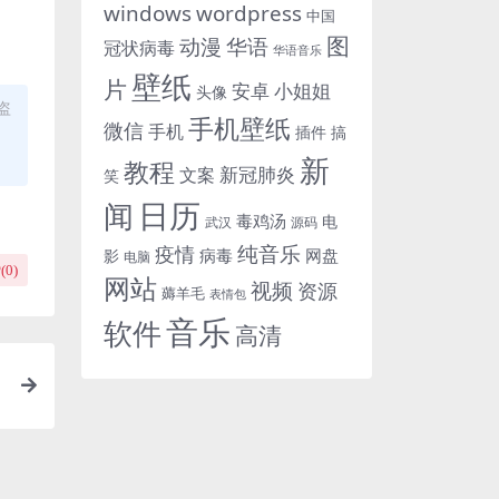
windows
wordpress
中国
图
动漫
华语
冠状病毒
华语音乐
壁纸
片
小姐姐
安卓
头像
盗
手机壁纸
微信
手机
插件
搞
新
教程
新冠肺炎
文案
笑
日历
闻
毒鸡汤
电
武汉
源码
纯音乐
疫情
病毒
网盘
影
电脑
(
0
)
网站
视频
资源
薅羊毛
表情包
音乐
软件
高清