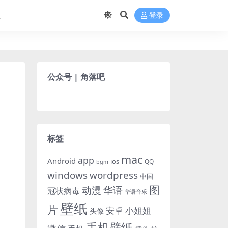
航
登录
公众号 | 角落吧
标签
mac
app
Android
ios
QQ
bgm
windows
wordpress
中国
图
动漫
华语
冠状病毒
华语音乐
壁纸
片
小姐姐
安卓
头像
手机壁纸