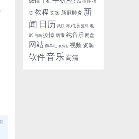
微信
手机
插件
搞
新
件。
教程
新冠肺炎
文案
笑
日历
闻
毒鸡汤
电
武汉
源码
纯音乐
疫情
病毒
网盘
影
电脑
网站
视频
资源
薅羊毛
表情包
音乐
软件
高清
盗