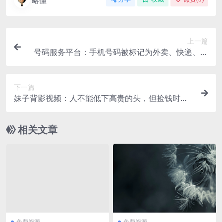
略懂
上一篇
号码服务平台：手机号码被标记为外卖、快递、推
销，你的手机号码是否有标记吗？
下一篇
妹子背影视频：人不能低下高贵的头，但捡钱时例
外
相关文章
免费资源
免费资源