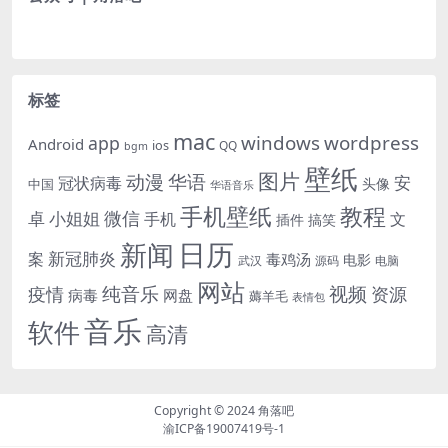
标签
mac
windows
wordpress
app
Android
ios
QQ
bgm
壁纸
图片
动漫
华语
安
冠状病毒
头像
中国
华语音乐
手机壁纸
教程
微信
小姐姐
卓
手机
文
插件
搞笑
日历
新闻
新冠肺炎
案
毒鸡汤
电影
武汉
电脑
源码
网站
纯音乐
视频
资源
疫情
病毒
网盘
薅羊毛
表情包
音乐
软件
高清
Copyright © 2024
角落吧
渝ICP备19007419号-1