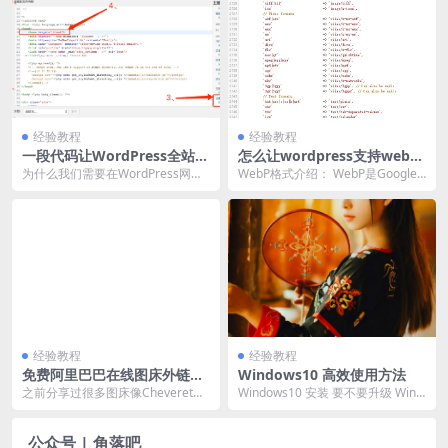
经验教程
经验教程
一段代码让WordPress全站链
怎么让wordpress支持webp
接、外链新窗口打开
格式的图片文件
为什么我们需要在WordPress网站
WebP格式介绍： WebP是Google
上设置链接来在新的窗口打开？ SE
在2010年推出的影像技术，文件扩
O里这种...
展名...
经验教程
经验教程
免费阿里巴巴在线图床外链，
Windows10 高效使用方法
纯HTML单页源码访问速度快
之前分享过很多图床像Cheveret
Windows10 安装 要不要升级 Wind
o、ImgURL、树洞外链等，这些图
ows10? 相比 Win7，Wi...
床都很给...
公众号 | 角落吧