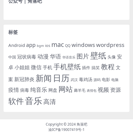
公众号 | 角落吧
标签
mac
windows
wordpress
app
Android
ios
QQ
bgm
壁纸
图片
动漫
华语
安
冠状病毒
头像
中国
华语音乐
手机壁纸
教程
微信
小姐姐
卓
手机
文
插件
搞笑
日历
新闻
新冠肺炎
案
毒鸡汤
电影
武汉
电脑
源码
网站
纯音乐
视频
资源
疫情
病毒
网盘
薅羊毛
表情包
音乐
软件
高清
Copyright © 2024
角落吧
渝ICP备19007419号-1