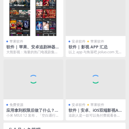
苹果软件
安卓软件
苹果软件
软件 | 苹果、安卓追剧神器：
软件 | 影视 APP 汇总
大熊追剧
大熊影视：海量的热门电视剧集，
以上 app 与角落吧 jioluo.com 无
国产剧，泰剧，日韩剧，美剧，还
关。日常请使用正版视频软件，支
是韩剧，各种剧集类型...
持...
免费资源
安卓软件
苹果软件
应用拿到权限后做了什么？你
软件｜安卓、iOS双端影视AP
的人生已被安排的明明白白
P《追剧人》
小米 MIUI 12 发布，「空白通行
追剧人是一款可以免付费观看各种
证」功能扯下了流氓软件最后一块
影视热门电视剧的软件，追剧人里
遮羞布。这个...
有很多的各种影视资源...