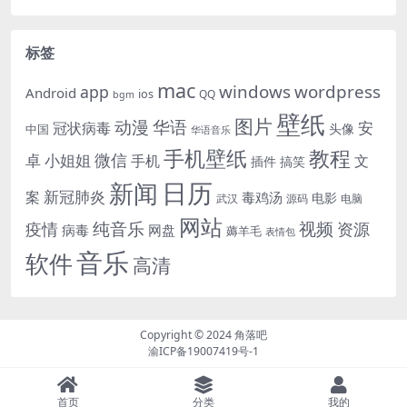
标签
mac
windows
wordpress
app
Android
ios
QQ
bgm
壁纸
图片
动漫
华语
安
冠状病毒
头像
中国
华语音乐
手机壁纸
教程
微信
小姐姐
卓
手机
文
插件
搞笑
日历
新闻
新冠肺炎
案
毒鸡汤
电影
武汉
电脑
源码
网站
纯音乐
视频
资源
疫情
病毒
网盘
薅羊毛
表情包
音乐
软件
高清
Copyright © 2024
角落吧
渝ICP备19007419号-1
首页
分类
我的