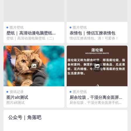
图片壁纸
图片壁纸
壁纸 | 高清动漫电脑壁纸
表情包 | 情侣互撩表情包
（二）
壁纸 | 高清动漫电脑壁纸（二）
情侣互撩表情包。滴！可爱券！
资讯记录
图片壁纸
图片alt测试
厨余垃圾，干湿分离全面屏手
机壁纸
图片alt测试
厨余垃圾，干湿分离全面屏手机壁
纸 麻麻再也不用担心我分不清楚干
湿垃圾了。
公众号 | 角落吧