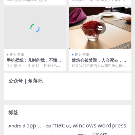
道？早点睡吧，因为你喜欢的人，
早就跟别人睡着了。 你...
图片壁纸
图片壁纸
手机壁纸：儿时的我，不懂什
建筑会被焚毁，人会死去，而
么叫选择。
真爱永存。
手机壁纸：儿时的我，不懂什么叫
如果我们所爱的人从我们身边被偷
选择。
走，要使他们继续留在我们身边，
就要记住他们。 建筑...
公众号 | 角落吧
标签
mac
windows
wordpress
app
Android
ios
QQ
bgm