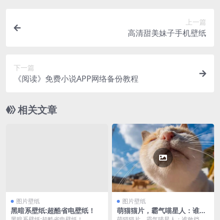
上一篇
高清甜美妹子手机壁纸
下一篇
《阅读》免费小说APP网络备份教程
相关文章
图片壁纸
图片壁纸
黑暗系壁纸:超酷省电壁纸！
萌猫猫片，霸气喵星人：谁敢
挡道？
黑暗系壁纸:超酷省电壁纸！
萌猫猫片，霸气喵星人：谁敢挡