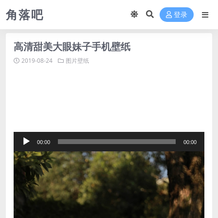
角落吧
登录
高清甜美大眼妹子手机壁纸
2019-08-24
图片壁纸
音
00:00
00:00
频
播
放
器