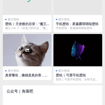
图片壁纸
图片壁纸
壁纸 | 天使般的后背：“魔王”
手机壁纸：星黛露萌萌哒壁纸
COS鬼刀
魔王 cos 了一组鬼刀的作品，“魔
手机壁纸：星黛露萌萌哒壁纸
王”不愧是“魔王”，不仅正脸美，侧
脸美，就连...
图片壁纸
图片壁纸
真香警告，撸猫是真的香，猫
壁纸 | 可爱手机壁纸
片大片合集（四）
壁纸 | 可爱手机壁纸。从明天起，
做一个幸福的人，喂马、劈柴，周
游世界，从明天起...
公众号 | 角落吧