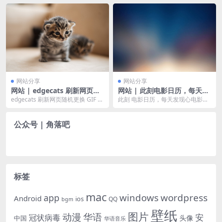
通过客户端下载。前段...
网站分享
网站分享
网站 | edgecats 刷新网页随
网站 | 此刻电影日历，每天发
机更换 GIF 猫猫图片
现心电影
edgecats 刷新网页随机更换 GIF 猫
此刻 电影日历，每天发现心电影。
猫图片。
电影爱好者的心灵港湾，在这里，
发现电影，享受电影...
公众号 | 角落吧
标签
mac
windows
wordpress
app
Android
ios
QQ
bgm
壁纸
图片
动漫
华语
安
冠状病毒
头像
中国
华语音乐