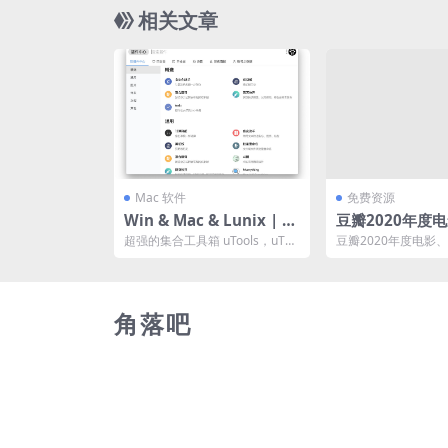
相关文章
Mac 软件
免费资源
Win & Mac & Lunix | 超
豆瓣2020年度
强工具箱 uTools，提高效
乐、图书榜单
超强的集合工具箱 uTools，uToo
豆瓣2020年度电影
率何止百倍！
ls 是一个极简、插件化、跨平台
榜单
的现代桌...
角落吧