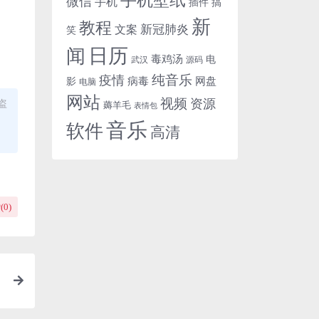
微信
手机
插件
搞
新
教程
新冠肺炎
文案
笑
日历
闻
毒鸡汤
电
武汉
源码
纯音乐
疫情
病毒
网盘
影
电脑
网站
视频
资源
盗
薅羊毛
表情包
音乐
软件
高清
(
0
)