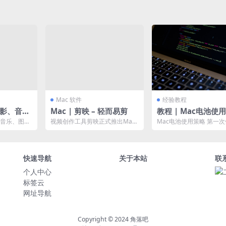
Mac 软件
经验教程
电影、音
Mac | 剪映 – 轻而易剪
教程 | Mac电池使
（转自知乎）
、音乐、图书
视频创作工具剪映正式推出Mac
Mac电池使用策略 第一
专业版，苹果电脑用户可在剪映
记本电池时．先放电至 5
官网或苹果应用商店免费...
满。 电池在正常...
快速导航
关于本站
联
个人中心
标签云
网址导航
Copyright © 2024
角落吧