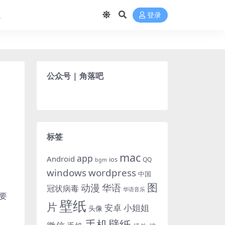
航
登录
公众号 | 角落吧
标签
mac
app
Android
ios
QQ
bgm
windows
wordpress
中国
图
动漫
华语
冠状病毒
华语音乐
要
壁纸
片
小姐姐
安卓
头像
手机壁纸