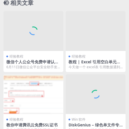
相关文章
经验教程
经验教程
微信个人公众号免费申请认证
教程 | Excel 引用空白单元格
入口（灰度内测阶段）
时显示空白，引用数据零时显
6月11日微信公众平台安全助手发
今天做一个 excel表 引用数据遇到
示显示0
布通知： 关于个人认证开启申请的
一个问题，引用的数据源如果是“空
通知。表示微信个...
值”或者“...
经验教程
Win 软件
教你申请腾讯云免费SSL证书
DiskGenius – 绿色单文件专