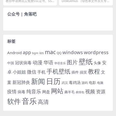
业版 for Windows
教你申请腾讯云免费SSL证书。SSL
DiskGenius （绿色单文件永久专业
证书和我们日常用的身份证类似，
版）推荐 DiskGenius 的理...
是一个支持HT...
公众号 | 角落吧
标签
mac
windows
wordpress
app
Android
ios
QQ
bgm
壁纸
图片
动漫
华语
安
冠状病毒
头像
中国
华语音乐
手机壁纸
教程
微信
小姐姐
卓
手机
文
插件
搞笑
日历
新闻
新冠肺炎
案
毒鸡汤
电影
武汉
电脑
源码
网站
纯音乐
视频
资源
疫情
病毒
网盘
薅羊毛
表情包
音乐
软件
高清