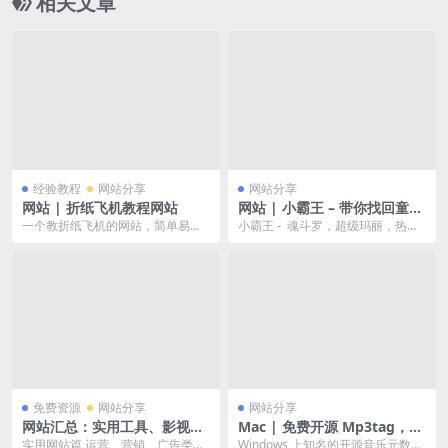
相关文章
经验教程
网站分享
网站分享
网站 | 折纸飞机教程网站
网站 | 小霸王 – 带你找回童年
的记忆
一个教折纸飞机的网站，简单易学
小霸王 - 魂斗罗，超级玛丽，热血
的折叠教程。可在其中找出飞得最
足球，三国志，合金弹头，拳皇。
远、在空中停留时间最...
这些小时候的回...
免费资源
网站分享
网站分享
网站汇总：实用工具、影视资
Mac | 免费开源 Mp3tag，为
源等
MP3 等音乐文件添加修改、歌
实用网站篇 运营、营销、广告类型
Windows 上知名的开源音乐元数据