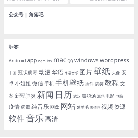
曲信息
平台​ 数英网：http://www.digit...
标签编辑软件 Mp3tag 的 macOS...
公众号 | 角落吧
标签
mac
windows
wordpress
app
Android
ios
QQ
bgm
壁纸
图片
动漫
华语
安
冠状病毒
头像
中国
华语音乐
手机壁纸
教程
微信
小姐姐
卓
手机
文
插件
搞笑
日历
新闻
新冠肺炎
案
毒鸡汤
电影
武汉
电脑
源码
网站
纯音乐
视频
资源
疫情
病毒
网盘
薅羊毛
表情包
音乐
软件
高清