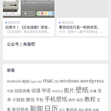
That’s the way I’d never let you go, (想用这种方法来
亲都让我感到自在)
(逆境时叠合的双手让我明白一切都会好起来)
永远不让你离开)
The way you put your hands in mine I know it’s
I don’t know what you do to me but I, (我不知道你对
gonna be alright, (逆境时叠合的双手让我明白一切
Feel like I am way up in the sky, (让我仿若遨游在巫
都会好起来)
我做了什么)
影音分享
资讯记录
(交叉的双手让我明白一切未来都值得期待)
山云海)
The way you put your hands in mine I know I'm
纪录片 | 《正在连接》讲述与
誓言往往只是一时的失言。
gonna be alright, (交叉的双手让我明白一切未来都
Because when we touch is when I really come
互联网有关的故事
《正在连接》通过讲述与互联网有
学习，是每个人最平等的机会。青
alive! (因为每次触碰都让我的生命焕发光彩)
值得期待)
关的故事，向大家展示在互联网日
春年少时的懈怠，会让你在成年后
渐发达、欣欣向荣的当...
茫然失措；付出汗滴禾...
公众号 | 角落吧
标签
mac
windows
wordpress
app
Android
ios
QQ
bgm
壁纸
图片
动漫
华语
安
冠状病毒
头像
中国
华语音乐
手机壁纸
教程
微信
小姐姐
卓
手机
文
插件
搞笑
日历
新闻
新冠肺炎
案
毒鸡汤
电影
武汉
电脑
源码