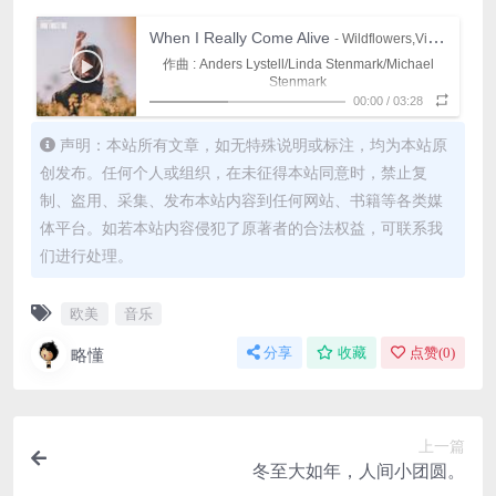
When I Really Come Alive
- Wildflowers,Vincent Vega
作曲 : Anders Lystell/Linda Stenmark/Michael
Stenmark
I used to stay up all night, (我曾经彻夜秉烛)
00:00
/
03:28
Trying to find my place, (想找到我的归宿)
(追寻着霓虹灯下的斑斑足迹)
声明：本站所有文章，如无特殊说明或标注，均为本站原
Chasing neon lights and looking for some kind of
创发布。任何个人或组织，在未征得本站同意时，禁止复
trace, (追寻着霓虹灯下的斑斑足迹)
(追寻着我的日出)
to lead me out of darkness, (追寻着我的日出)
制、盗用、采集、发布本站内容到任何网站、书籍等各类媒
(给我多一点信念作陪)
give me a little faith, (给我多一点信念作陪)
体平台。如若本站内容侵犯了原著者的合法权益，可联系我
(给我变得更加强大的勇气)
们进行处理。
something to make me stronger, (给我变得更加强大
someone that could light the way, (和能照亮前路的
的勇气)
and you came to me yeah, (是的你来到了我的身边)
某位)
欧美
音乐
you gave me reason, (成了我生活下去的机缘)
I almost can’t believe it. (我几乎不敢相信)
Every time we touch I feel at home, (每次的肌肤相
略懂
分享
收藏
点赞(
0
)
That’s the way I’d never let you go, (想用这种方法来
亲都让我感到自在)
The way you put your hands in mine I know it’s
永远不让你离开)
I don’t know what you do to me but I, (我不知道你对
gonna be alright, (逆境时叠合的双手让我明白一切
Feel like I am way up in the sky, (让我仿若遨游在巫
都会好起来)
我做了什么)
The way you put your hands in mine I know I'm
山云海)
上一篇
gonna be alright, (交叉的双手让我明白一切未来都
Because when we touch is when I really come
冬至大如年，人间小团圆。
when we touch is when I really come alive! (每次抚
alive! (因为每次触碰都让我的生命焕发光彩)
值得期待)
I don’t know anybody that could compare to you,
摸都让世界重新拥我入怀)