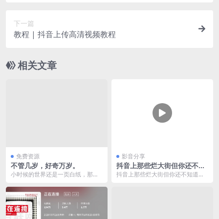
(我不知道有谁能与你相比)
(比经常笑的你更加阳光)
The way you’re always smiling, (比经常笑的你更加
(比闪耀房间的你更加明亮)
阳光)
下一篇
The way you light up a room, (比闪耀房间的你更加
教程 | 抖音上传高清视频教程
(没有了你我就没有了生存的意义)
明亮)
I couldn’t live without ya, (没有了你我就没有了生存
(哪怕我反复尝试)
的意义)
Not even if I tried, (哪怕我反复尝试)
相关文章
(因为我和你每天都在云端振翅展翼)
Cuz every day I’m with ya I’m flying over the clouds,
Yeah, I’m flying over the clouds, (飞过不知深处的天
(因为我和你每天都在云端振翅展翼)
And I’m not coming down, (永不沾染凡间俗气)
际)
Every time we touch I feel at home, (每次的肌肤相
That’s the way I’d never let you go, (想用这种方法来
亲都让我感到自在)
The way you put your hands in mine I know it’s
永远不让你离开)
I don’t know what you do to me but I, (我不知道你对
gonna be alright, (逆境时叠合的双手让我明白一切
Feel like I am way up in the sky, (让我仿若遨游在巫
都会好起来)
我做了什么)
The way you put your hands in mine I know I'm
山云海)
gonna be alright, (交叉的双手让我明白一切未来都
Because when we touch is when I really come
oh,when we touch is when I really come alive! (每
alive! (因为每次触碰都让我的生命焕发光彩)
值得期待)
免费资源
影音分享
oh wa,I couldn’t be without you now, (我不能离开你
次抚摸都让世界重新拥我入怀)
不管几岁，好奇万岁。
抖音上那些烂大街但你还不知
I just can’t see how, (这让我失去光明)
哪怕一分一秒)
道名字的BGM
小时候的世界还是一页白纸，那时
抖音上那些烂大街但你还不知道名
(即便尝试不去想要得到)
候对什么都很好奇，世界对于自己
字的bgm
not even if I tried, (即便尝试不去想要得到)
来说一切未知，也会向...
oh wa,I couldn’t be without you now, (我不能离开你
I just can’t see how, (这让我失去光明)
哪怕一分一秒)
coz I need you by my side, (因为身边的你是我唯一
Every time we touch I feel at home, (每次的肌肤相
的需要)