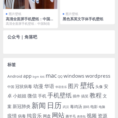
图片壁纸
图片壁纸
高清全面屏手机壁纸：中国制
黑色系英文字体手机壁纸
造
高清全面屏手机壁纸：中国制造
公众号 | 角落吧
标签
mac
windows
wordpress
app
Android
ios
QQ
bgm
壁纸
图片
动漫
华语
安
冠状病毒
头像
中国
华语音乐
手机壁纸
教程
微信
小姐姐
卓
手机
文
插件
搞笑
日历
新闻
新冠肺炎
案
毒鸡汤
电影
武汉
电脑
源码
网站
纯音乐
视频
资源
疫情
病毒
网盘
薅羊毛
表情包