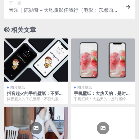
下一篇
音乐 | 陈勋奇 – 天地孤影任我行（电影：东邪西
毒、大话西游、天下无双配乐）
相关文章
图片壁纸
图片壁纸
抖音超火的手机壁纸：不要动
手机壁纸：大热天的，是时候
朕动手机！
给手机换个凉爽的壁纸了。
抖音超火的手机壁纸：不要动朕动
手机壁纸：大热天的，是时候给手
手机！手机比我都了解自己，怎么
机换个凉爽的壁纸了。没有西瓜的
能随便让人看？
夏天，是没有灵魂的夏...