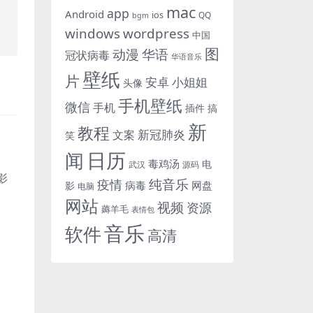
mac
app
Android
ios
QQ
bgm
windows
wordpress
中国
图
动漫
华语
冠状病毒
华语音乐
壁纸
片
小姐姐
安卓
头像
手机壁纸
微信
手机
插件
搞
新
教程
新冠肺炎
文案
笑
日历
闻
毒鸡汤
电
武汉
源码
清影
纯音乐
疫情
病毒
网盘
影
电脑
网站
视频
资源
薅羊毛
表情包
音乐
软件
高清