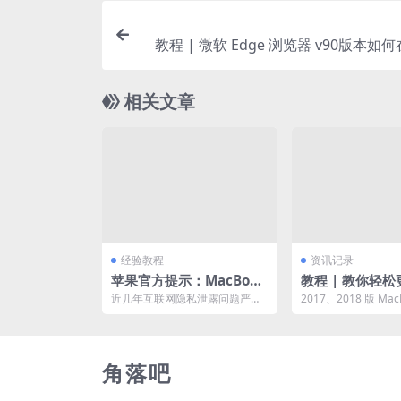
教程 | 微软 Edge 浏览器 v90版本如
显示
相关文章
经验教程
资讯记录
苹果官方提示：MacBook
教程 | 教你轻松
笔记本不要增加摄像头护
MacBook Pro (
近几年互联网隐私泄露问题严
2017、2018 版 MacB
盖
的电池（苹果笔
重，很多用户出于保护隐私的原
户，这几代 MBP 的键
因，给 MacBook 摄...
电池）
角落吧