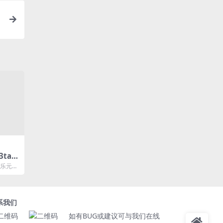
3ta
文件添
音乐元数
的 mac
系我们
如有BUG或建议可与我们在线