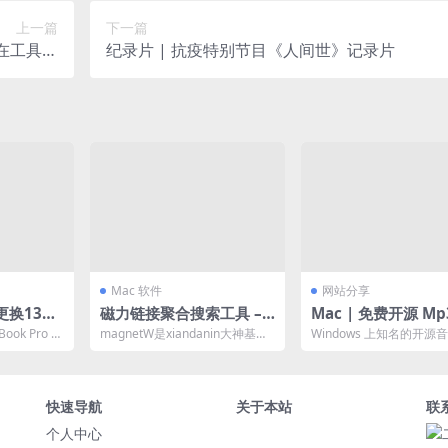
上一篇
下一篇
何在工具栏
纪录片 | 抗疫特别节目《人间世》记录片
下载按钮
Mac 软件
网站分享
更换13寸
磁力链接聚合搜索工具 –
Mac | 免费开源 Mp
A1708)
magnetW
g，为 MP3 等音乐
ook Pro 用
magnetW是xiandanin大神基于
Windows 上知名的开源
记本更换
加修改、歌曲信息
盘采用...
magnetX开发的一个磁力链接聚
据标签编辑软件 Mp3tag 
合搜...
OS...
快速导航
关于本站
联
个人中心