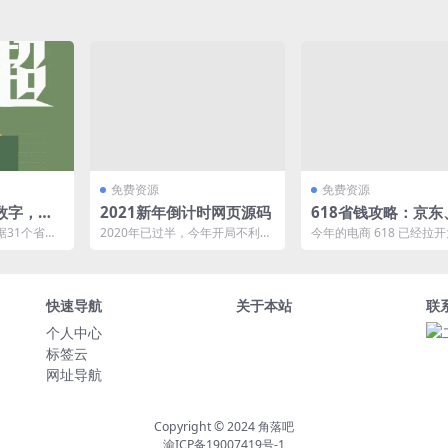
免费资源
免费资源
数字，反
2021新年倒计时网页源码
618省钱攻略：京东
宝、天猫购物红包领
据31个省
2020年已过半，今年开局不利，
今年的电商 618 已经拉
和新疆生产
奉上2021新年倒计时网页源码。
本文整理了 2021 年 618
..
场和活...
快速导航
关于本站
联
个人中心
标签云
网址导航
Copyright © 2024
角落吧
渝ICP备19007419号-1