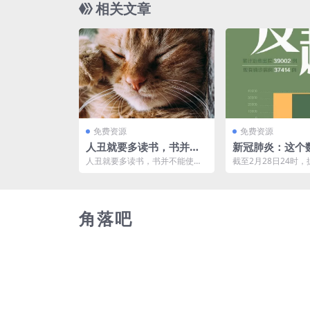
相关文章
免费资源
免费资源
人丑就要多读书，书并不
新冠肺炎：这个
能使你变得好看，却能让
超了！
人丑就要多读书，书并不能使你
截至2月28日24时，
你…
变得好看，却能让你...
（自治区、直辖市）
建设兵团报告，现有确.
角落吧