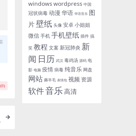
windows
wordpress
中国
图
动漫
华语
冠状病毒
华语音乐
壁纸
片
小姐姐
安卓
头像
手机壁纸
微信
手机
插件
搞
盗
新
教程
新冠肺炎
文案
笑
日历
闻
毒鸡汤
电
武汉
源码
纯音乐
疫情
病毒
网盘
影
电脑
网站
视频
资源
薅羊毛
表情包
(
0
)
音乐
软件
高清