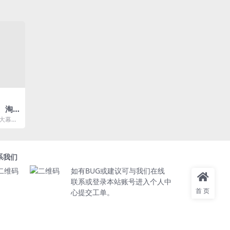
、淘
取
开大幕，
 大促会
系我们
如有BUG或建议可与我们在线
联系或登录本站账号进入个人中
首页
心提交工单。