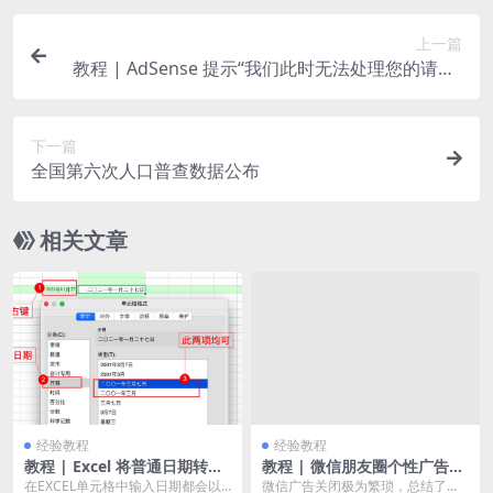
上一篇
教程 | AdSense 提示“我们此时无法处理您的请求”
怎么办?
下一篇
全国第六次人口普查数据公布
相关文章
经验教程
经验教程
教程 | Excel 将普通日期转换
教程 | 微信朋友圈个性广告关
为中文大写、小写格式
闭详细教程
在EXCEL单元格中输入日期都会以
微信广告关闭极为繁琐，总结了一