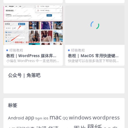
数字形式显示，今天制作一个 excel
下关闭流程分享给大家。打开微信
表时想...
点击右下角“我”，点...
经验教程
经验教程
教程｜WordPress 媒体库插
教程 | MacOS 常用快捷键组
件 FileBird 无法导入数据库、
合
小编在 WordPress 中一直使用的媒
快捷键可以在很多场景下帮助我们
显示载入中的解决方法
体库插件 FileBird ，更新到新...
更快地完成一些复杂操作，熟练使
用能大幅提高电脑的使...
公众号 | 角落吧
标签
mac
windows
wordpress
app
Android
ios
QQ
bgm
壁纸