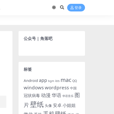
航
登录
公众号 | 角落吧
标签
mac
app
Android
ios
QQ
bgm
windows
wordpress
中国
图
动漫
华语
冠状病毒
华语音乐
壁纸
片
小姐姐
安卓
头像
手机壁纸