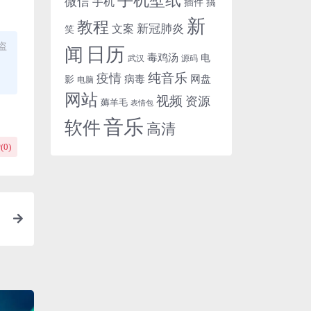
微信
手机
插件
搞
新
教程
新冠肺炎
文案
笑
盗
日历
闻
毒鸡汤
电
武汉
源码
纯音乐
疫情
病毒
网盘
影
电脑
网站
视频
资源
薅羊毛
表情包
音乐
软件
高清
(
0
)
与