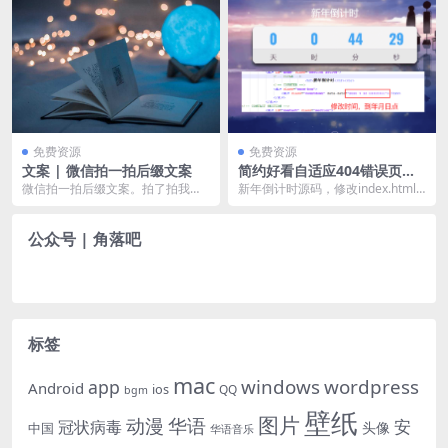
免费资源
免费资源
文案 | 微信拍一拍后缀文案
简约好看自适应404错误页面
源码
微信拍一拍后缀文案。拍了拍我的
新年倒计时源码，修改index.html
头说：“咋秃了” 拍了拍我的 肩并来
首页文件，修改时间如上图，已经
了个过肩摔 ...
标注出，用...
公众号 | 角落吧
标签
mac
windows
wordpress
app
Android
ios
QQ
bgm
壁纸
图片
动漫
华语
安
冠状病毒
头像
中国
华语音乐