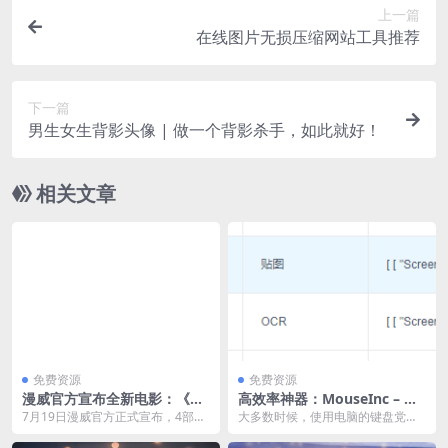
上一篇
在线图片无损压缩网站工具推荐
下一篇
男生女生背影头像 | 做一个背影杀手，如此就好！
相关文章
免费资源
免费资源
漫威官方宣布全新电影：《雷
高效率神器：MouseInc – 免
神4》《蚁人3》《蜘蛛侠3》
费好用的全局鼠标手势增强工
7月19日漫威官方正式宣布，4部漫
大多数时候，使用电脑的键盘党高
《奇异博士2》《黑豹2》
具软件
威英雄人物全新电影制作决定！ 由
手们运用各种快捷键来提高操作效
克里斯海姆斯沃...
率，但除了快捷键以外...