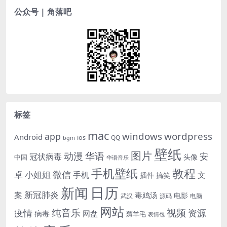
成立70周年大...
公众号 | 角落吧
标签
mac
windows
wordpress
app
Android
ios
QQ
bgm
壁纸
图片
动漫
华语
安
冠状病毒
头像
中国
华语音乐
手机壁纸
教程
微信
小姐姐
卓
手机
文
插件
搞笑
日历
新闻
新冠肺炎
案
毒鸡汤
电影
武汉
电脑
源码
网站
纯音乐
视频
资源
疫情
病毒
网盘
薅羊毛
表情包