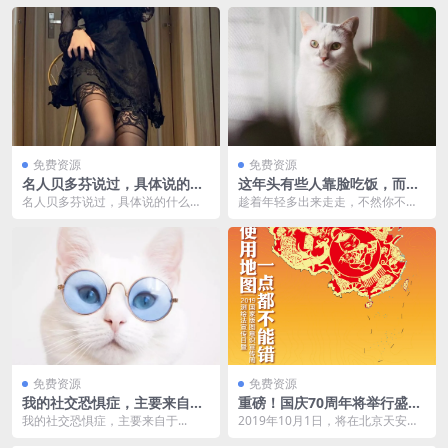
免费资源
免费资源
名人贝多芬说过，具体说的什
这年头有些人靠脸吃饭，而有
么点击看看咯
些人…
名人贝多芬说过，具体说的什么点
趁着年轻多出来走走，不然你不会
击看看咯。
知道...
免费资源
免费资源
我的社交恐惧症，主要来自
重磅！国庆70周年将举行盛大
于…
阅兵式
我的社交恐惧症，主要来自于...
2019年10月1日，将在北京天安门
广场隆重举行庆祝中华人民共和国