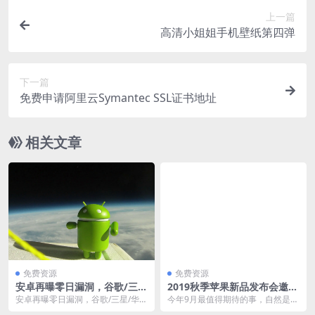
上一篇
高清小姐姐手机壁纸第四弹
下一篇
免费申请阿里云Symantec SSL证书地址
相关文章
免费资源
免费资源
安卓再曝零日漏洞，谷歌/三
2019秋季苹果新品发布会邀请
星/华为/小米等多款手机可被
函iPhone 11高清壁纸下载
安卓再曝零日漏洞，谷歌/三星/华
今年9月最值得期待的事，自然是苹
控制
为/小米等多款手机可被控制。谷歌
果iphone11新品发布，发布会将于