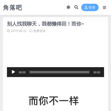
角落吧
登录
别人找我聊天，我都懒得回！而你~
2019-08-22
免费资源
音
00:00
00:00
频
播
放
器