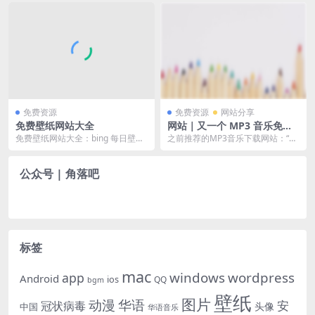
ProjectZ...
当地时间9...
免费资源
免费资源
网站分享
免费壁纸网站大全
网站｜又一个 MP3 音乐免费
下载网站——铜钟
免费壁纸网站大全：bing 每日壁
之前推荐的MP3音乐下载网站：“怎
纸、unsplash、WallpaperCav...
么才能免费收听、下载音乐？推荐
音乐网站在线免费...
公众号 | 角落吧
标签
mac
windows
wordpress
app
Android
ios
QQ
bgm
壁纸
图片
动漫
华语
安
冠状病毒
头像
中国
华语音乐