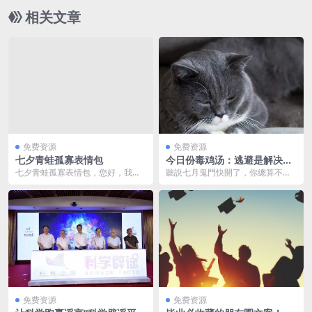
相关文章
免费资源
免费资源
七夕青蛙孤寡表情包
今日份毒鸡汤：逃避是解决不
了问题的，不逃你也解决不了
七夕青蛙孤寡表情包，您好，我是
聽說七月鬼門快開了，你總算不是
啊。
您亲友为您预订的七夕蛤蟆。
孤家寡人了。打趴下就不要爬起来
了，反正还是会被打到...
免费资源
免费资源