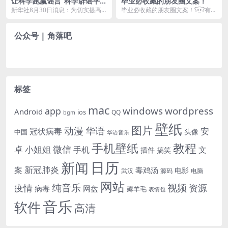
让科学跑赢谣言“科学辟谣平
毕业必收藏的朋友圈文案！
台”正式启动：谣言止于智者
新华社8月30日消息：为切实提高
毕业必收藏的朋友圈文案！ʕ•̫͡•ʔ有朋
辟谣信息的传播力、引导力、影响
自远方来，又赴远方。 ʕ•̫͡•ʔ在夏天...
力，让谣言止于智者...
公众号 | 角落吧
标签
mac
windows
wordpress
app
Android
ios
QQ
bgm
壁纸
图片
动漫
华语
安
冠状病毒
头像
中国
华语音乐
手机壁纸
教程
微信
小姐姐
卓
手机
文
插件
搞笑
日历
新闻
新冠肺炎
案
毒鸡汤
电影
武汉
电脑
源码
网站
纯音乐
视频
资源
疫情
病毒
网盘
薅羊毛
表情包
音乐
软件
高清