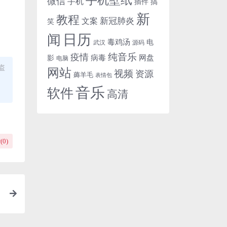
微信
手机
插件
搞
新
教程
新冠肺炎
文案
笑
日历
闻
毒鸡汤
电
武汉
源码
纯音乐
疫情
病毒
网盘
影
电脑
盗
网站
视频
资源
薅羊毛
表情包
音乐
软件
高清
(
0
)