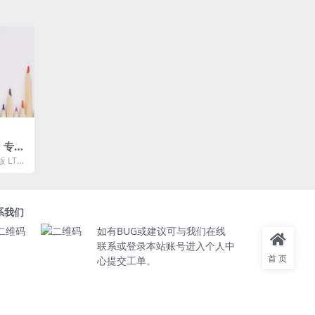
0 专业
19密钥
版 LTS
有时效
系我们
如有BUG或建议可与我们在线
联系或登录本站账号进入个人中
首页
心提交工单。