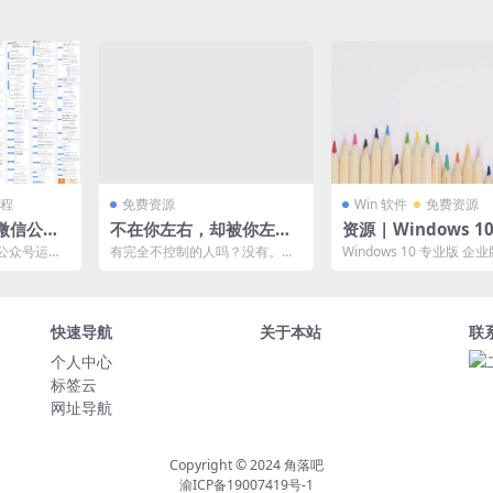
程
免费资源
Win 软件
免费资源
懂微信公众
不在你左右，却被你左
资源 | Windows 1
右。
版 企业版 LTSC20
公众号运
有完全不控制的人吗？没有。有
Windows 10 专业版 企业
，高清图片
完全不受控制的人吗？也没有。
C2019密钥，由于密钥具
我们一出生，就学会了控制...
性，...
快速导航
关于本站
联
个人中心
标签云
网址导航
Copyright © 2024
角落吧
渝ICP备19007419号-1