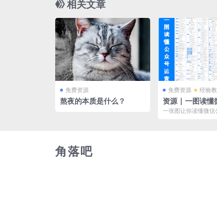
相关文章
免费资源
免费资源
经验教
熬夜的本质是什么？
资源 | 一图读
号运营
一张图让你读懂微信
营，文章内为缩略图
点击链接下载查看。
角落吧