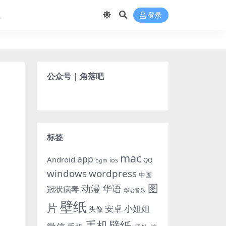
航
登录
公众号 | 角落吧
标签
mac
app
Android
ios
QQ
bgm
windows
wordpress
中国
图
动漫
华语
冠状病毒
华语音乐
壁纸
片
小姐姐
安卓
头像
手机壁纸