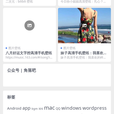
二次元：bilibili 壁纸
今日份小姐姐高清壁纸：扎心？不
存在的！心都没有扎哪里？
图片壁纸
图片壁纸
八月好运文字控高清手机壁纸
妹子高清手机壁纸：我喜欢的
样子，你都有！
https://music.163.com/#/song?id=
妹子高清手机壁纸：我喜欢的样
13035794...
子，你都有！
公众号 | 角落吧
标签
mac
windows
wordpress
app
Android
ios
QQ
bgm