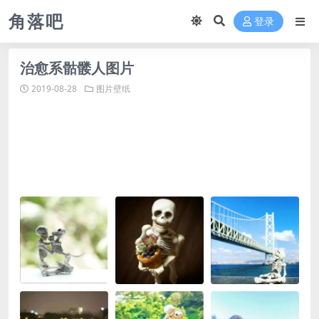
角落吧
登录
治愈系骷髅人图片
2019-08-28
图片壁纸