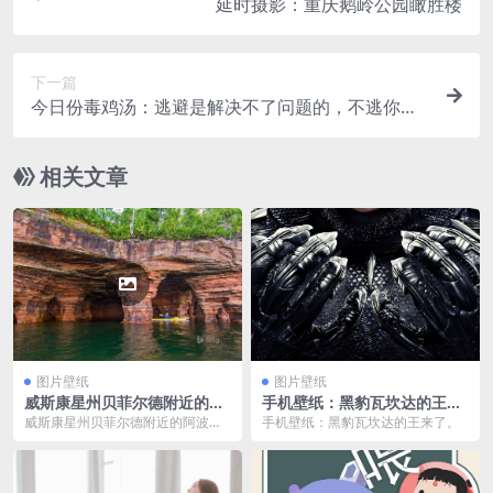
延时摄影：重庆鹅岭公园瞰胜楼
下一篇
今日份毒鸡汤：逃避是解决不了问题的，不逃你也
解决不了啊。
相关文章
图片壁纸
图片壁纸
威斯康星州贝菲尔德附近的阿
手机壁纸：黑豹瓦坎达的王来
波斯特尔群岛国家湖岸，一只
了
威斯康星州贝菲尔德附近的阿波斯
手机壁纸：黑豹瓦坎达的王来了。
皮划艇正在探索砂岩海蚀洞
特尔群岛国家湖岸，一只皮划艇正
(© Chuck Haney/Danita De
在探索砂岩海蚀洞 (...
limont)