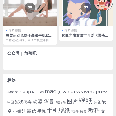
图片壁纸
图片壁纸
白皙运动风妹子高清手机壁纸
哪吒之魔童降世可爱卡通头像
图片
图片
白皙运动风妹子高清手机壁纸图
片：过年不吃胖，怎么对得起，死
去的鸡鸭鱼猪？
公众号 | 角落吧
标签
mac
windows
wordpress
app
Android
ios
QQ
bgm
壁纸
图片
动漫
华语
安
冠状病毒
头像
中国
华语音乐
手机壁纸
教程
微信
小姐姐
卓
手机
文
插件
搞笑