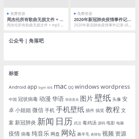
免费资源
免费资源
周杰伦所有歌曲无损文件 + m
2020年新冠肺炎疫情事件记
p3
录-武汉加油！中国加油！
周杰伦所有歌曲无损文件 + mp3 话
2020年新冠肺炎疫情事件记录-武汉
不多说快上车吧。
加油！中国加油！：庚子年初，荆
楚大疫，染者数...
公众号 | 角落吧
标签
mac
windows
wordpress
app
Android
ios
QQ
bgm
壁纸
图片
动漫
华语
安
冠状病毒
头像
中国
华语音乐
手机壁纸
教程
微信
小姐姐
卓
手机
文
插件
搞笑
日历
新闻
新冠肺炎
案
毒鸡汤
电影
武汉
电脑
源码
网站
纯音乐
视频
资源
疫情
病毒
网盘
薅羊毛
表情包