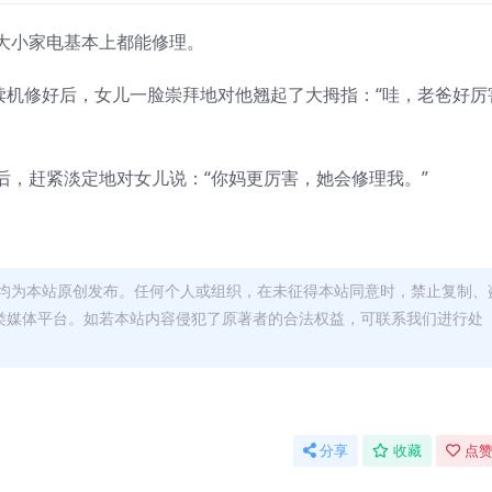
大小家电基本上都能修理。
读机修好后，女儿一脸崇拜地对他翘起了大拇指：“哇，老爸好厉
后，赶紧淡定地对女儿说：“你妈更厉害，她会修理我。”
均为本站原创发布。任何个人或组织，在未征得本站同意时，禁止复制、
类媒体平台。如若本站内容侵犯了原著者的合法权益，可联系我们进行处
分享
收藏
点赞