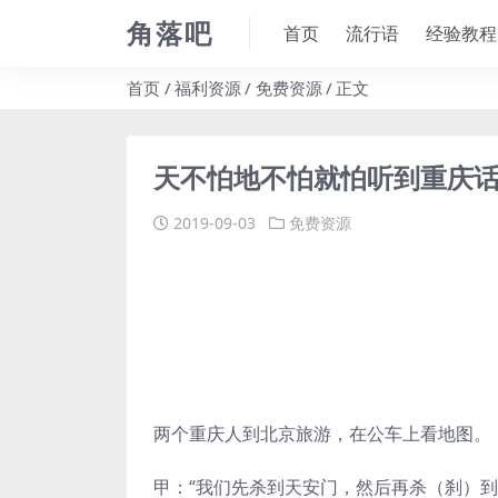
角落吧
首页
流行语
经验教程
首页
福利资源
免费资源
正文
天不怕地不怕就怕听到重庆
2019-09-03
免费资源
两个重庆人到北京旅游，在公车上看地图。
甲：“我们先杀到天安门，然后再杀（刹）到中南