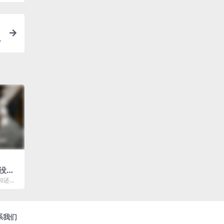
没人
和还是
求，如
..
系我们