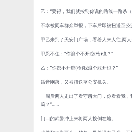
乙：“要得，我们就按到你说的路线一路杀（
不幸被同车群众举报，下车后即被扭送至公
甲乙来到了天安门广场，看着人来人往,两人无语...
甲忍不住：“你浪个不开腔(枪)也？”
乙：“你都不开腔(枪)我浪个敢开也？”
话音刚落，又被扭送至公安机关。
一周后两人走出了看守所大门，你看看我，
嘛？”......
门口的武警冲上来将两人按倒在地。