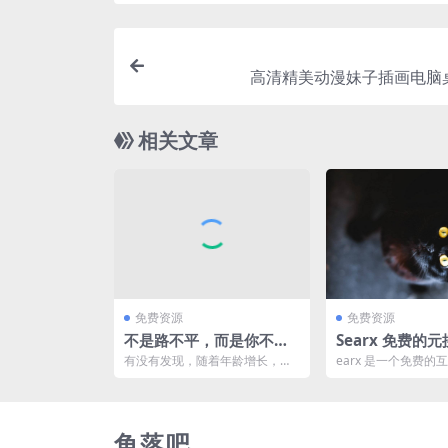
高清精美动漫妹子插画电脑
相关文章
免费资源
免费资源
不是路不平，而是你不
Searx 免费的
行。
有没有发现，随着年龄增长，身
earx 是一个免费的
边的“指手画脚”变得越来越多：
引擎，汇集了 70 
你畅谈自己的未来，眼里...
的搜索引擎的结...
角落吧