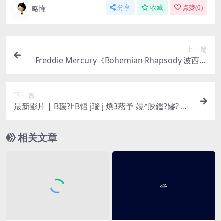
略懂
分享
收藏
点赞(
0
)
上一篇
Freddie Mercury《Bohemian Rhapsody 波西米
亚狂想曲》
下一篇
最新影片 | B瑷?hB铻 j瑙 j 燒3蓩予 嬈^脥鑑?嬸? 嬺
嬝嬈栾?繞~肧嬺嬝嬈嬨鑑?^
相关文章