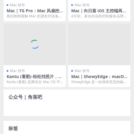
Mac 软件
Mac 软件
Mac｜TG Pro：Mac 风扇控
Mac｜向日葵 iOS 主控端再升
制管家
级 新增 iPad 原生键盘适配，
相信刚刚接触 Mac 的朋友对设备的
4月初，著名的远程控制服务品牌
安全验证，魔兽世界键位等
静音性和风扇工作原理都比较关
「向日葵」对其 iOS 主控 app 进行
注，其实风扇这个...
了大更新...
Mac 软件
Mac 软件
Kantu (看图)-轻松找照片，腾
Mac｜ShowyEdge：macOS
讯出品 Mac OS 实用图片管理
上特醒目的输入法语音指示器
Kantu (看图) 是腾讯在 Mac OS 平
ShowyEdge 是一款很有意思的输入
App
台出品的优质看图工具，UI 美观...
法指示器软件，它可以为 macOS
输入...
公众号 | 角落吧
标签