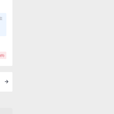
盗
(
0
)