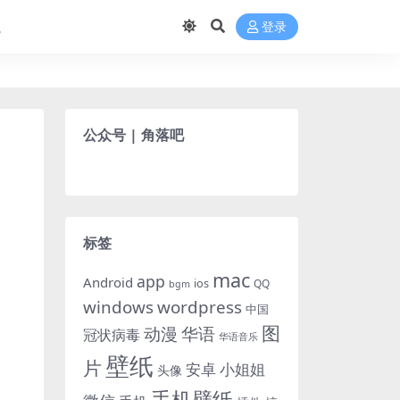
航
登录
公众号 | 角落吧
标签
mac
app
Android
ios
QQ
bgm
windows
wordpress
中国
图
动漫
华语
冠状病毒
华语音乐
壁纸
片
小姐姐
安卓
头像
手机壁纸