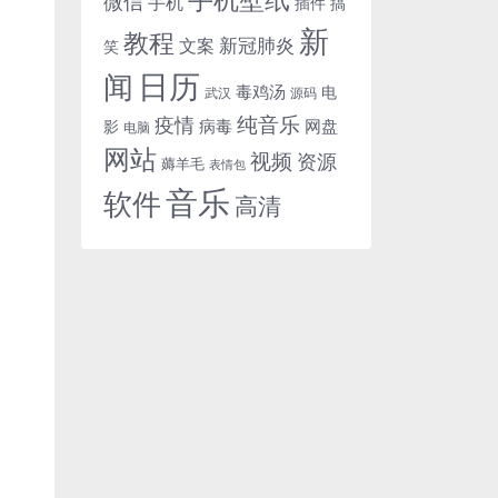
微信
手机
插件
搞
新
教程
新冠肺炎
文案
笑
日历
闻
毒鸡汤
电
武汉
源码
纯音乐
疫情
病毒
网盘
影
电脑
网站
视频
资源
薅羊毛
表情包
音乐
软件
高清