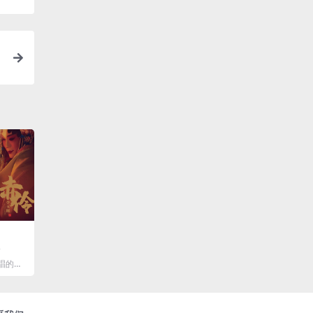
伶
演唱的全
乐独家