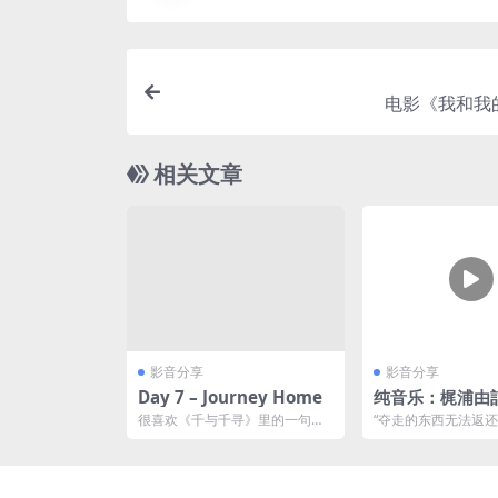
电影《我和我
相关文章
影音分享
影音分享
Day 7 – Journey Home
纯音乐：梶浦由記 –
he butterfly
很喜欢《千与千寻》里的一句话
“夺走的东西无法返
“当陪你的那个人要下车时，即便
了好多人。即使如此
不舍，也要心存感激，然...
此，学长也想让我活下去