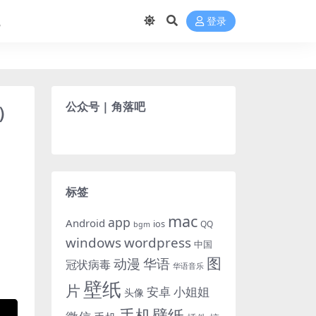
航
登录
公众号 | 角落吧
）
标签
mac
app
Android
ios
QQ
bgm
windows
wordpress
中国
图
动漫
华语
冠状病毒
华语音乐
壁纸
片
小姐姐
安卓
头像
手机壁纸