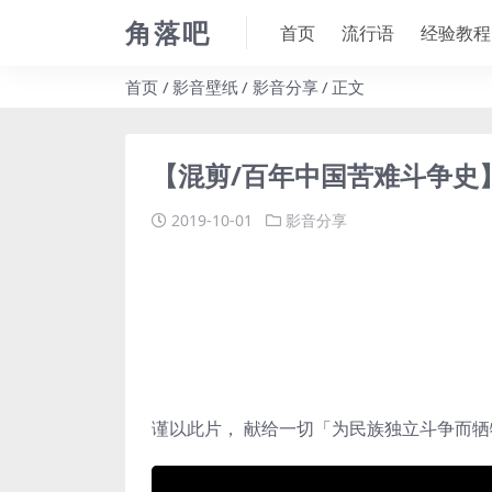
角落吧
首页
流行语
经验教程
首页
影音壁纸
影音分享
正文
【混剪/百年中国苦难斗争史
2019-10-01
影音分享
谨以此片， 献给一切「为民族独立斗争而牺