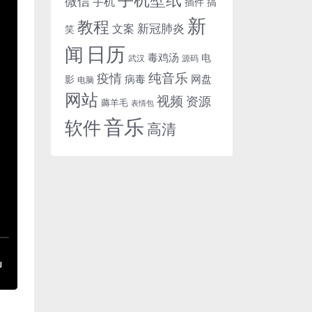
微信
手机
插件
搞
新
教程
新冠肺炎
文案
笑
日历
闻
毒鸡汤
电
武汉
源码
纯音乐
疫情
病毒
网盘
影
电脑
网站
视频
资源
薅羊毛
表情包
音乐
软件
高清