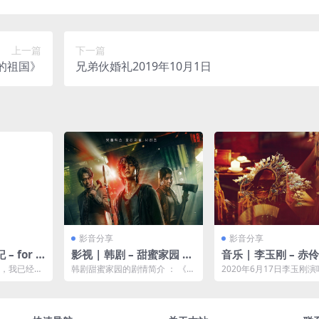
上一篇
下一篇
的祖国》
兄弟伙婚礼2019年10月1日
影音分享
影音分享
 for t
影视 | 韩剧 – 甜蜜家园 스
音乐 | 李玉刚 – 赤
위트홈 (2020)内冷外热 /
还，我已经杀
韩剧甜蜜家园的剧情简介 ： 《S
2020年6月17日李玉刚
Sweet Home
、即使如
weet Home》作为惊悚漫画在网
新版《赤伶》在网易云音
吗...
路上受到许多...
上线。《赤伶》原曲...