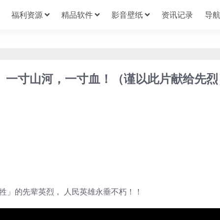
福利资源
精品软件
影音壁纸
资讯记录
导
】一寸山河，一寸血！（谨以此片献给先烈
牲」的先辈英烈， 人民英雄永垂不朽！！