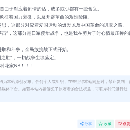
六首曲子对应着剧情的话，或多或少都有一些含义。
失明”，象征着国力衰微，以及开辟革命的艰难险阻。
途的意思，这部分对应着爱国运动的爆发以及中国革命的进取之路。
》，“坍塌的宇宙”，这部分是日军侵华战争，也是我在剪片子时心情最压抑的
拓、进取和斗争，全民族抗战正式开始。
，“王国之胜”，一切战争尘埃落定。
，种花家NB！！！
均为本站原创发布。任何个人或组织，在未征得本站同意时，禁止复制、
类媒体平台。如若本站内容侵犯了原著者的合法权益，可联系我们进行处
分享
收藏
点赞