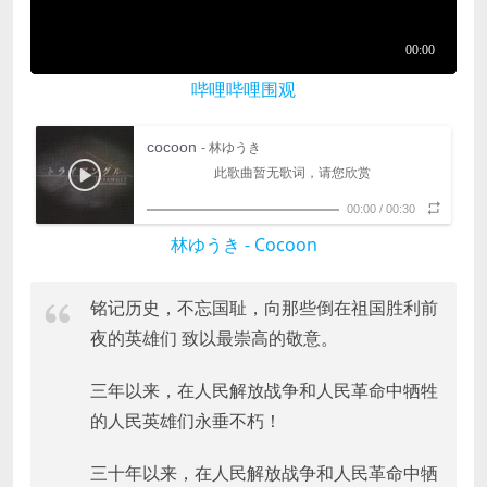
哔哩哔哩围观
cocoon
- 林ゆうき
此歌曲暂无歌词，请您欣赏
00:00
/
00:30
林ゆうき - Cocoon
铭记历史，不忘国耻，向那些倒在祖国胜利前
夜的英雄们 致以最崇高的敬意。
三年以来，在人民解放战争和人民革命中牺牲
的人民英雄们永垂不朽！
三十年以来，在人民解放战争和人民革命中牺