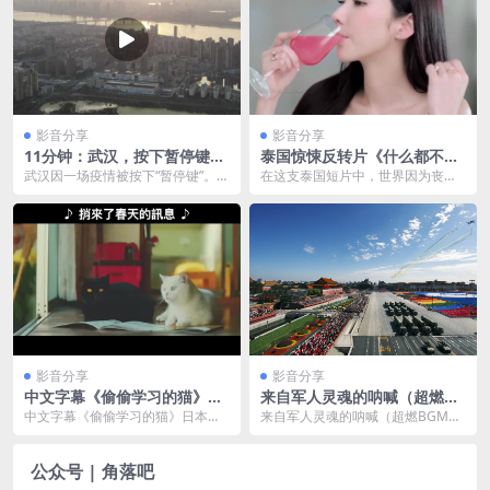
影音分享
影音分享
11分钟：武汉，按下暂停键后
泰国惊悚反转片《什么都不能
的30天
阻止女人爱美》
武汉因一场疫情被按下“暂停键”。3
在这支泰国短片中，世界因为丧尸
0天来，一波又一波的人逆行而至，
瘟疫的爆发变得死气沉沉，电视中
一名又一名英雄...
的报道也加深了事态的...
影音分享
影音分享
中文字幕《偷偷学习的猫》日
来自军人灵魂的呐喊（超燃BG
本催泪猫咪广告
M）
中文字幕《偷偷学习的猫》日本催
来自军人灵魂的呐喊（超燃BGM）
泪猫咪广告，日本的广告很多都很
犯我华夏者，虽远必诛！ 凡日月所
有意思的，中国的基本...
照，江河所至，皆...
公众号 | 角落吧