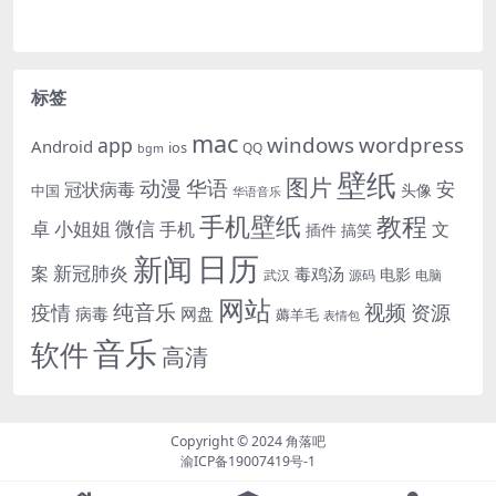
标签
mac
windows
wordpress
app
Android
ios
QQ
bgm
壁纸
图片
动漫
华语
安
冠状病毒
头像
中国
华语音乐
手机壁纸
教程
微信
小姐姐
卓
手机
文
插件
搞笑
日历
新闻
新冠肺炎
案
毒鸡汤
电影
武汉
电脑
源码
网站
纯音乐
视频
资源
疫情
病毒
网盘
薅羊毛
表情包
音乐
软件
高清
Copyright © 2024
角落吧
渝ICP备19007419号-1