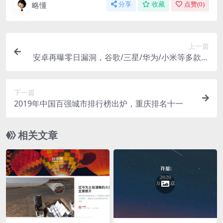
略懂
分享
收藏
点赞(
0
)
上一篇
安卓再曝零日漏洞，谷歌/三星/华为/小米等多款手
机可被控制
下一篇
2019年中国百强城市排行榜出炉，重庆排名十一
相关文章