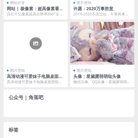
网站分享
图片壁纸
网站 | 极像素：超高像素看世
许愿：2020万事胜意
界
百亿千亿像素超高分辨率360°全景
2019-2020不念过往，不畏将来。
图。难以置信的清晰程序，站在城
还没来得及做的是快放手去做吧，2
市的最佳位置俯瞰...
019也...
图片壁纸
图片壁纸
高清动漫可爱妹子电脑桌面壁
头像：星黛露萌萌哒头像
纸
高清动漫可爱妹子电脑桌面壁纸：
微信头像、QQ头像：星黛露萌萌哒
如果过年你看到我脸色不好，别想
头像
太多，就是你忘给红包...
公众号 | 角落吧
标签