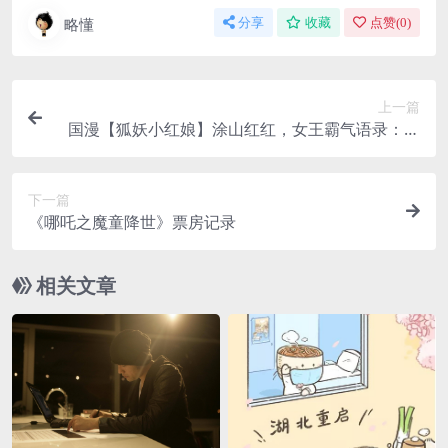
略懂
分享
收藏
点赞(
0
)
上一篇
国漫【狐妖小红娘】涂山红红，女王霸气语录：涂
山，我罩的，懂？
下一篇
《哪吒之魔童降世》票房记录
相关文章