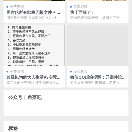
免费资源
免费资源
周杰伦所有歌曲无损文件 + m
热干面醒了！
p3
周杰伦所有歌曲无损文件 + mp3 话
新冠肺炎疫情来袭，举国上下纷纷
不多说快上车吧。
关注着湖北武汉这座华中重镇。从1
月23日武汉关闭离...
免费资源
经验教程
曾经以为的大人生活VS实际大
微信QQ邮箱提醒：开启并设
人的生活
置提醒后仍没有邮件提醒原因
成年人的一些特征时常腰酸背疼脖
零零后小朋友打击我说：老年人才
与解决办法
子也经常不怎么舒服更喜欢待在家
用微信，年轻人只用QQ。这不还是
里，不愿出门喜欢安静...
因为工作，社交软件...
公众号 | 角落吧
标签