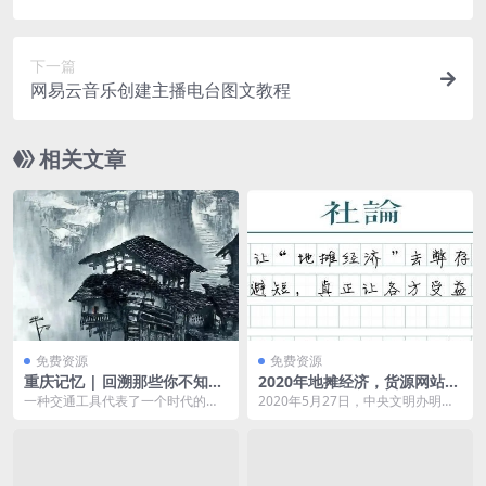
系列
下一篇
网易云音乐创建主播电台图文教程
相关文章
免费资源
免费资源
重庆记忆 | 回溯那些你不知道
2020年地摊经济，货源网站资
的老山城交通工具
源汇总
一种交通工具代表了一个时代的印
2020年5月27日，中央文明办明
记 老重庆的交通工具见证了重庆城
确，在2020年全国文明城市测评指
的变迁 尽管这些交...
标中不将马路...