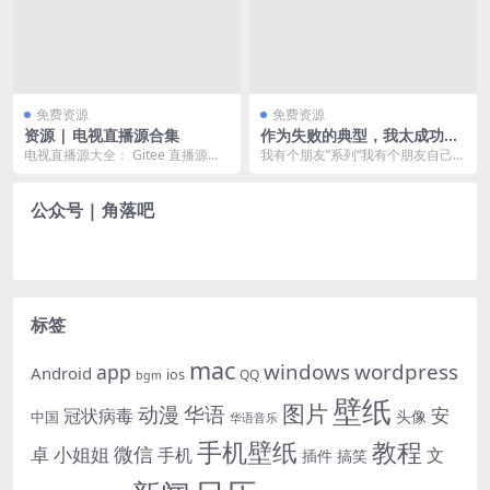
免费资源
免费资源
资源 | 电视直播源合集
作为失败的典型，我太成功
了。
电视直播源大全： Gitee 直播源目
我有个朋友”系列“我有个朋友自己一
录：CPlayer/CPlayerlist...
个人去了沙漠。”、“我有个朋友保送
进了清华。”...
公众号 | 角落吧
标签
mac
windows
wordpress
app
Android
ios
QQ
bgm
壁纸
图片
动漫
华语
安
冠状病毒
头像
中国
华语音乐
手机壁纸
教程
微信
小姐姐
卓
手机
文
插件
搞笑