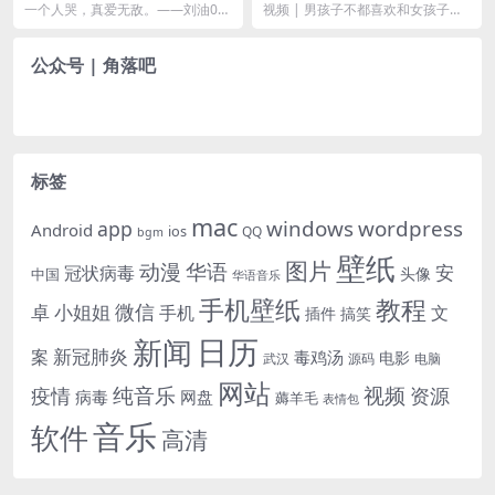
的名台词
子洗澡嘛
一个人哭，真爱无敌。——刘油00:
视频 | 男孩子不都喜欢和女孩子洗
02 《中国惊奇先生》 刘油 00:2
澡嘛
1 《撸...
公众号 | 角落吧
标签
mac
windows
wordpress
app
Android
ios
QQ
bgm
壁纸
图片
动漫
华语
安
冠状病毒
头像
中国
华语音乐
手机壁纸
教程
微信
小姐姐
卓
手机
文
插件
搞笑
日历
新闻
新冠肺炎
案
毒鸡汤
电影
武汉
电脑
源码
网站
纯音乐
视频
资源
疫情
病毒
网盘
薅羊毛
表情包
音乐
软件
高清