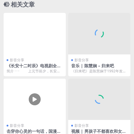
相关文章
影音分享
影音分享
《长安十二时辰》电视剧全集
音乐 | 陈慧娴 – 归来吧
高清
简介 · · · 上元节前夕，长安城
《归来吧》是陈慧娴于1992年发行
混入可疑人员，身陷囹圄的张小敬
的同名专辑中一首粤语歌曲，该曲
临危受命...
在20世纪九十年...
影音分享
影音分享
击穿你心灵的一句话，国漫中
视频 | 男孩子不都喜欢和女孩