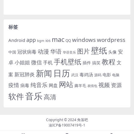
标签
mac
windows
wordpress
app
Android
ios
QQ
bgm
壁纸
图片
动漫
华语
安
冠状病毒
头像
中国
华语音乐
手机壁纸
教程
微信
小姐姐
卓
手机
文
插件
搞笑
日历
新闻
新冠肺炎
案
毒鸡汤
电影
武汉
电脑
源码
网站
纯音乐
视频
资源
疫情
病毒
网盘
薅羊毛
表情包
音乐
软件
高清
Copyright © 2024
角落吧
渝ICP备19007419号-1