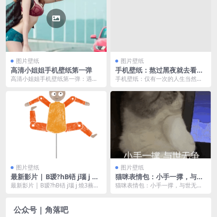
图片壁纸
图片壁纸
高清小姐姐手机壁纸第一弹
手机壁纸：熬过黑夜就去看日
出
高清小姐姐手机壁纸第一弹：遇到
手机壁纸：仅有一次的人生当然要
困难的三个步骤，面对它 处理它，
比谁都活得炽热。阳关野渡出京日
放弃它。
蜀唱便了情深日笃。热...
图片壁纸
图片壁纸
最新影片 | B瑷?hB铻 j瑙 j 燒
猫咪表情包：小手一撑，与世
3蓩予 嬈^脥鑑?嬸? 嬺嬝嬈栾?
无争。
最新影片 | B瑷?hB铻 j瑙 j 燒3蓩予
猫咪表情包：小手一撑，与世无
繞~肧嬺嬝嬈嬨鑑?^
嬈^脥鑑?嬸? 嬺嬝嬈栾?繞~肧...
争。生活不如意，猫猫叹气。小小
的眼睛，大大的疑惑。
公众号 | 角落吧