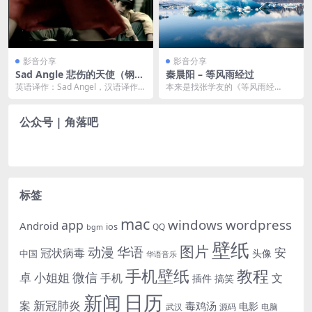
影音分享
影音分享
Sad Angle 悲伤的天使（钢琴
秦晨阳 – 等风雨经过
曲纯音乐）此生必听系列
英语译作：Sad Angel，汉语译作：
本来是找张学友的《等风雨经
悲伤的天使，也可译作：忧伤的天
过》，网易云没有。 看到这首点击
使。俄罗斯...
听听看，爱了！收藏了！...
公众号 | 角落吧
标签
mac
windows
wordpress
app
Android
ios
QQ
bgm
壁纸
图片
动漫
华语
安
冠状病毒
头像
中国
华语音乐
手机壁纸
教程
微信
小姐姐
卓
手机
文
插件
搞笑
日历
新闻
新冠肺炎
案
毒鸡汤
电影
武汉
电脑
源码