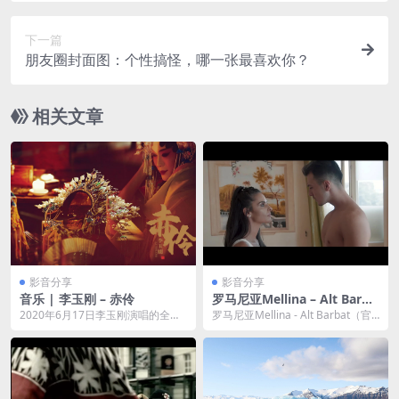
下一篇
朋友圈封面图：个性搞怪，哪一张最喜欢你？
相关文章
影音分享
影音分享
音乐 | 李玉刚 – 赤伶
罗马尼亚Mellina – Alt Barba
t（官方MV）小语种
2020年6月17日李玉刚演唱的全新
罗马尼亚Mellina - Alt Barbat（官
版《赤伶》在网易云音乐独家上
方MV）小语种 无字幕，说实...
线。《赤伶》原曲...