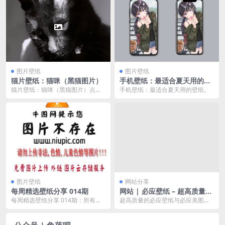
图片壁纸
图片壁纸
猫片壁纸：猫咪（黑猫图片）
手机壁纸：最适合夏天用的壁
纸
猫片壁纸：猫咪（黑猫图片）点击
手机壁纸：最适合夏天用的壁纸。
图片－长按图片－保存图片，保存
完毕返回相册即可设置...
图片壁纸
网站分享
每周精选壁纸分享 014期
网站 | 必应壁纸 – 超高质量的
必应壁纸4K无水印下载
每周精选壁纸分享 014期：所有图
超高质量的必应壁纸与必应美图，b
片均来自于网络，若有侵权请联系
ing壁纸内容源于必应官网壁纸，你
我，我会及时删除...
可以查看或下载...