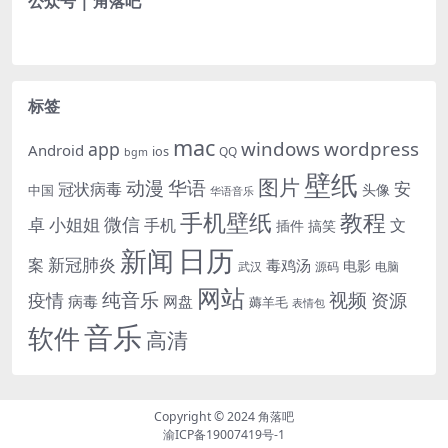
公众号 | 角落吧
标签
mac
windows
wordpress
app
Android
ios
QQ
bgm
壁纸
图片
动漫
华语
安
冠状病毒
头像
中国
华语音乐
手机壁纸
教程
微信
小姐姐
卓
手机
文
插件
搞笑
日历
新闻
新冠肺炎
案
毒鸡汤
电影
武汉
电脑
源码
网站
纯音乐
视频
资源
疫情
病毒
网盘
薅羊毛
表情包
音乐
软件
高清
Copyright © 2024
角落吧
渝ICP备19007419号-1