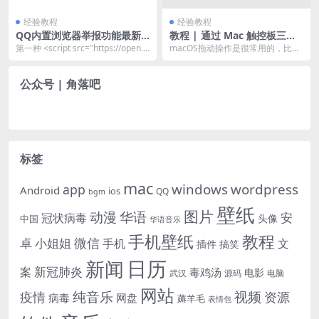
经验教程
经验教程
QQ内置浏览器举报功能最新
教程 | 通过 Mac 触控板三指
屏蔽代码
拖动文件
第一种 <script src="https://open.
macOS拖动操作是很常用的，比如
mobile....
使用拖动文件（文件夹）移动文件
位置、拖动文件上...
公众号 | 角落吧
标签
mac
windows
wordpress
app
Android
ios
QQ
bgm
壁纸
图片
动漫
华语
安
冠状病毒
头像
中国
华语音乐
手机壁纸
教程
微信
小姐姐
卓
手机
文
插件
搞笑
日历
新闻
新冠肺炎
案
毒鸡汤
电影
武汉
电脑
源码
网站
纯音乐
视频
资源
疫情
病毒
网盘
薅羊毛
表情包