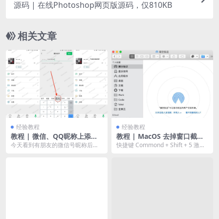
源码 | 在线Photoshop网页版源码，仅810KB
相关文章
经验教程
经验教程
教程 | 微信、QQ昵称上添加T
教程 | MacOS 去掉窗口截图
EL小数字电话号码（上标、下
自带的阴影
今天看到有朋友的微信号昵称后缀
快捷键 Commond + Shift + 5 激活
标均可）
有TEL小数字电话号码，找了下教
MacOS 的系统截图，通...
程，发现就是“角标...