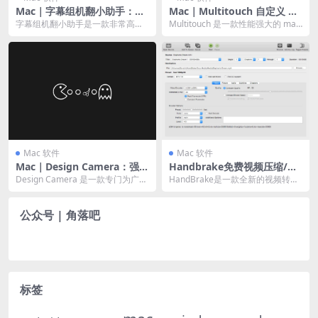
Mac｜字幕组机翻小助手：提
Mac｜Multitouch 自定义 M
高你的字幕翻译效率
ac 手势控制，轻松玩出花样
字幕组机翻小助手是一款非常高效
Multitouch 是一款性能强大的 mac
的字幕翻译软件，可以一键帮你将
OS 手势控制自定义软件，你可以
外文字幕文件（支持 ...
在...
Mac 软件
Mac 软件
Mac｜Design Camera：强大
Handbrake免费视频压缩/格
的 app 3D 动态模型制作工具
式转换工具
Design Camera 是一款专门为广大
HandBrake是一款全新的视频转换
「已更名为 Rotato，限时特
app 开发者打造的 3D 动态模...
软件，专业帮助用户轻松将每一个
惠 99 元」
视频文件转换...
公众号 | 角落吧
标签