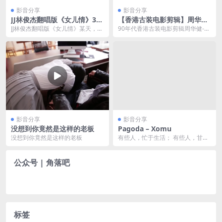
影音分享
影音分享
JJ林俊杰翻唱版《女儿情》3分
【香港古装电影剪辑】周华健-
57秒高能
难念的经 红颜乱入
JJ林俊杰翻唱版《女儿情》某天，斗
90年代香港古装电影剪辑周华健-难
战胜佛的弟子问他：师傅西行上最
念的经红颜乱入
危险的一劫是什么...
影音分享
影音分享
没想到你竟然是这样的老板
Pagoda – Xomu
没想到你竟然是这样的老板
有些人，忙于生活； 有些人，甘于
平凡； 有些人，还在寻找方向； 有
些人，还没准备...
公众号 | 角落吧
标签