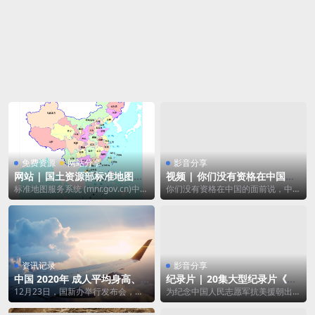
免费资源
网站分享
影音分享
网站 | 国土资源部标准地图服
视频 | 你们没有资格在中国的
务系统获取中国、世界地图
面前说，中国人不吃这一套！
标准地图服务系统 (mnr.gov.cn)中的
你们没有资格在中国的面前说，中国
地图由国土资源部提供，可获取网站
人不吃这一套！尊严只在剑锋之上，
提...
真理只在大炮范围...
资讯记录
影音分享
中国 2020年 成人平均身高、
纪录片 | 20集大型纪录片《抗
体重、患病率公布
美援朝保家卫国》
12月23日，国新办举行发布会，发
为纪念中国人民志愿军抗美援朝出国
布《中国居民营养与慢性病状况报告
作战70周年，大型纪录片《抗美援
（2020）年...
朝 保家卫国》将...