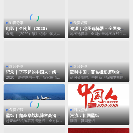
影音分享
免费资源
电影 | 金刚川（2020）
资源 | 地图选择器 – 全国矢量
地图在线生成。
金刚川（2020）该片纪念中国人民
地图选择器 - 全国矢量地图在线生
志愿军抗美援朝出国作战70周年，
成，支持省区县矢量地图下载。网站
讲述志愿军战士...
数据来源于高德...
影音分享
影音分享
记录 | 了不起的中国人 : 感恩
延时中国，百名摄影师联合献
有你，山河无恙！
礼新中国成立71周年！
2020，是特别的一年。新冠疫情的
延时摄影吧、中国新华新闻电视网联
爆发，给中国带来了巨大的考验，从
合百名摄影师共览祖国美景！
对未知的恐慌到...
免费资源
图片壁纸
壁纸 | 超豪华战机阵容高清壁
潮流：祖国壁纸
纸来了，收藏这份霸气！
超豪华战机阵容高清壁纸，全方位、
潮流：祖国壁纸
无死角、高清的、可下载。喜欢就多
看几遍！轰-6K...