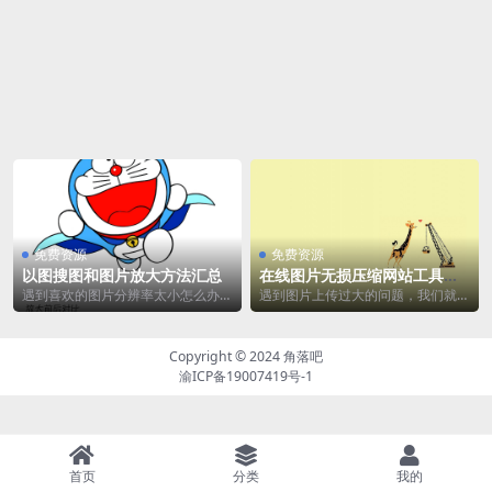
免费资源
免费资源
以图搜图和图片放大方法汇总
在线图片无损压缩网站工具推
荐
遇到喜欢的图片分辨率太小怎么办？
遇到图片上传过大的问题，我们就对
最好的方法是先到搜索引擎进行识
图片进行压缩。网上有很多图片压缩
图。如果很难找到...
工具，但对于我们...
Copyright © 2024
角落吧
渝ICP备19007419号-1
首页
分类
我的