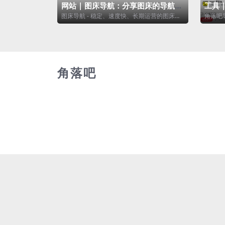
网站 | 图床导航：分享图床的导航网
工具 
站
图床导航 - 稳定、速度快、长期运营的图床推
角落吧
荐。 写博客想用图床却担心图片丢失，...
费视频
角落吧