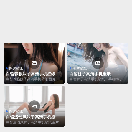
图片壁纸
图片壁纸
白皙养眼妹子高清手机壁纸图
白皙妹子高清手机壁纸
片
白皙养眼妹子高清手机壁纸图片：去
白皙妹子高清手机壁纸：手机摔了这
食堂打饭，见着一个叫不出名字的
么多次都没事，想想还是我的身高救
菜。手一指：“阿姨...
了它。努力过失败...
图片壁纸
白皙运动风妹子高清手机壁纸
图片
白皙运动风妹子高清手机壁纸图片：
过年不吃胖，怎么对得起，死去的鸡
鸭鱼猪？