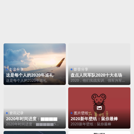
影音分享
影音分享
这是每个人的2020年巡礼
盘点人民军队2020十大名场
面：谢谢你，子弟兵
这是每个人的2020年巡礼
2020，他们实战实训、强军兴军；
疫情面前，他们誓死不退；洪水不
退，他们不撤。有...
资讯记录
图片壁纸
2020年时间进度：▇▇▇▇▇
2020新年壁纸：鼠你最棒
50%
2020年时间进度：▇▇▇▇▇5
2020新年壁纸：鼠你最棒
0%，不知不觉2020年已过一半。 再
见上半年，...