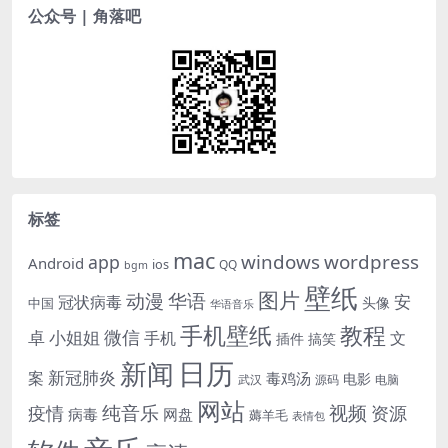
公众号 | 角落吧
标签
mac
windows
wordpress
app
Android
ios
QQ
bgm
壁纸
图片
动漫
华语
安
冠状病毒
头像
中国
华语音乐
手机壁纸
教程
微信
小姐姐
卓
手机
文
插件
搞笑
日历
新闻
新冠肺炎
案
毒鸡汤
电影
武汉
电脑
源码
网站
纯音乐
视频
资源
疫情
病毒
网盘
薅羊毛
表情包