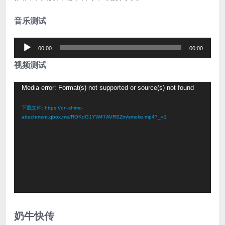
音乐测试
音
00:00
00:00
频
视频测试
播
放
视
Media error: Format(s) not supported or source(s) not found
器
频
下载文件: https://dn-shimo-
播
attachment.qbox.me/ROKdG1YW47AVRSZm/smoke.mp4?_=1
放
器
奶牛快传