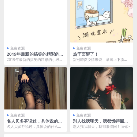
免费资源
免费资源
2019年最新的搞笑的精彩的小
热干面醒了！
段子合集
2019年最新的搞笑的精彩的小段子
新冠肺炎疫情来袭，举国上下纷纷
合集。1.给我一个小姐姐我就能创
关注着湖北武汉这座华中重镇。从1
造出一个民族！...
月23日武汉关闭离...
免费资源
免费资源
名人贝多芬说过，具体说的什
别人找我聊天，我都懒得回！
么点击看看咯
而你~
名人贝多芬说过，具体说的什么点
别人找我聊天，我都懒得回！而你~
击看看咯。