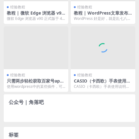
经验教程
经验教程
教程 | 微软 Edge 浏览器 v90
教程 | WordPress文章发布
版本如何在工具栏显示下载按
时间相差8小时解决方法
微软 Edge 浏览器 v90 正式版于 4
WordPress 好是好，就是乱七八糟
钮
月 15 日发布，谷歌 Chrom...
小问题一大堆，其中一个经典问题
就是 UT...
经验教程
经验教程
只需两步轻松获取百家号appi
CASIO（卡西欧）手表使用说
d和apptoken
明书下载
使用wordpress中的某些插件，可
CASIO（卡西欧）手表使用说明书
以实现百度百家号文章自动推送。
下载：输入手表背面（表背）的矩
但是这些插件...
形框中的 4 位...
公众号 | 角落吧
标签